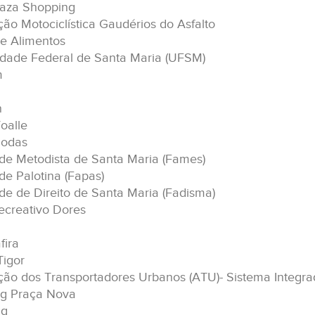
laza Shopping
ão Motociclística Gaudérios do Asfalto
e Alimentos
idade Federal de Santa Maria (UFSM)
m
n
oalle
Modas
de Metodista de Santa Maria (Fames)
de Palotina (Fapas)
de de Direito de Santa Maria (Fadisma)
ecreativo Dores
fira
Tigor
ção dos Transportadores Urbanos (ATU)- Sistema Integr
g Praça Nova
aq