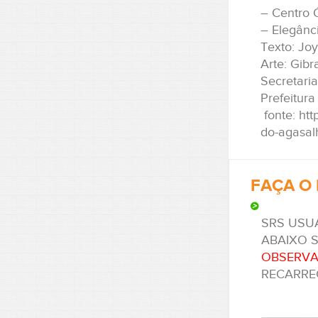
– Centro 
– Elegânc
Texto: Jo
Arte: Gib
Secretari
Prefeitur
fonte: htt
do-agasalh
FAÇA O 
SRS USU
ABAIXO 
OBSERVA
RECARRE