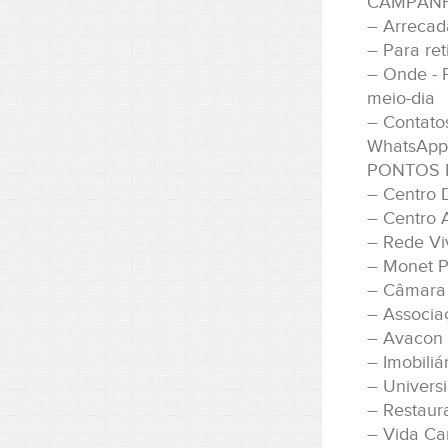
CAMPANH
– Arrecada
– Para ret
– Onde - P
meio-dia
– Contato
WhatsApp
PONTOS 
– Centro 
– Centro A
– Rede Vi
– Monet P
– Câmara 
– Associa
– Avacon 
– Imobiliá
– Univers
– Restaur
– Vida Ca