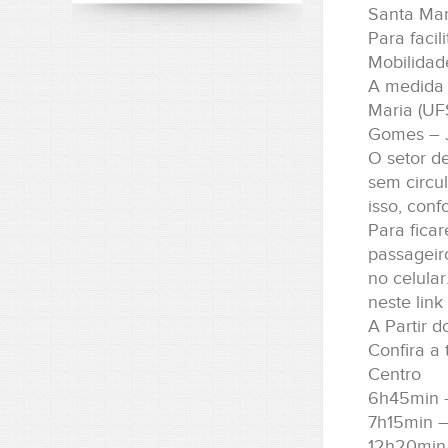
Santa Mar
Para facil
Mobilidad
A medida 
Maria (UF
Gomes – 
O setor d
sem circu
isso, con
Para ficar
passageiro
no celula
neste lin
A Partir 
Confira a 
Centro
6h45min 
7h15min 
12h20min 