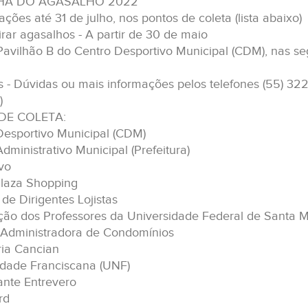
A DO AGASALHO 2022
ções até 31 de julho, nos pontos de coleta (lista abaixo)
irar agasalhos - A partir de 30 de maio
avilhão B do Centro Desportivo Municipal (CDM), nas seg
s - Dúvidas ou mais informações pelos telefones (55) 322
)
DE COLETA:
Desportivo Municipal (CDM)
dministrativo Municipal (Prefeitura)
vo
laza Shopping
de Dirigentes Lojistas
ção dos Professores da Universidade Federal de Santa M
Administradora de Condomínios
ria Cancian
idade Franciscana (UNF)
ante Entrevero
rd