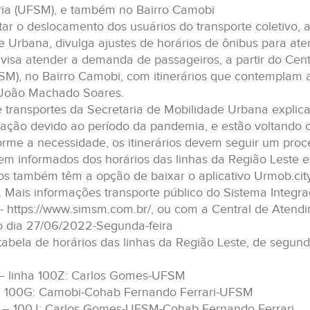
ia (UFSM), e também no Bairro Camobi
itar o deslocamento dos usuários do transporte coletivo, 
e Urbana, divulga ajustes de horários de ônibus para ate
visa atender a demanda de passageiros, a partir do Cent
SM), no Bairro Camobi, com itinerários que contemplam a
João Machado Soares.
e transportes da Secretaria de Mobilidade Urbana explica
lação devido ao período da pandemia, e estão voltando
forme a necessidade, os itinerários devem seguir um proc
em informados dos horários das linhas da Região Leste e 
s também têm a opção de baixar o aplicativo Urmob.city, 
r. Mais informações transporte público do Sistema Integ
k - https://www.simsm.com.br/, ou com a Central de Atend
do dia 27/06/2022-Segunda-feira
tabela de horários das linhas da Região Leste, de segunda
– linha 100Z: Carlos Gomes-UFSM
– 100G: Camobi-Cohab Fernando Ferrari-UFSM
– 100J: Carlos Gomes-UFSM-Cohab Fernando Ferrari