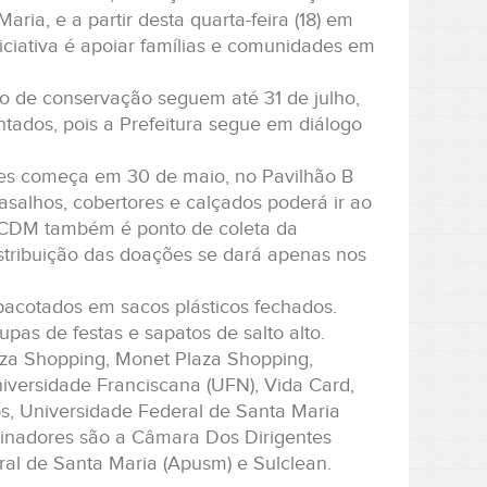
ria, e a partir desta quarta-feira (18) em
niciativa é apoiar famílias e comunidades em
o de conservação seguem até 31 de julho,
ntados, pois a Prefeitura segue em diálogo
ões começa em 30 de maio, no Pavilhão B
salhos, cobertores e calçados poderá ir ao
 O CDM também é ponto de coleta da
stribuição das doações se dará apenas nos
pacotados em sacos plásticos fechados.
pas de festas e sapatos de salto alto.
aza Shopping, Monet Plaza Shopping,
versidade Franciscana (UFN), Vida Card,
os, Universidade Federal de Santa Maria
cinadores são a Câmara Dos Dirigentes
ral de Santa Maria (Apusm) e Sulclean.