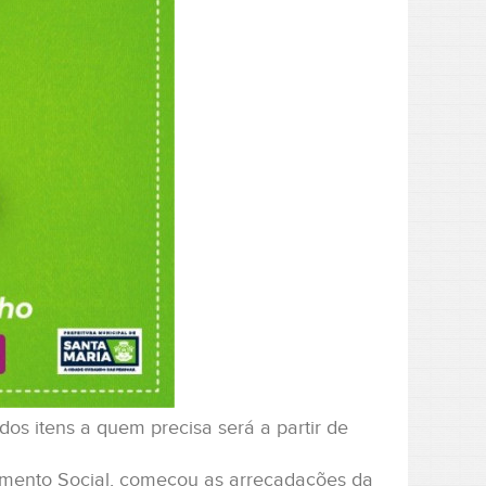
os itens a quem precisa será a partir de
vimento Social, começou as arrecadações da