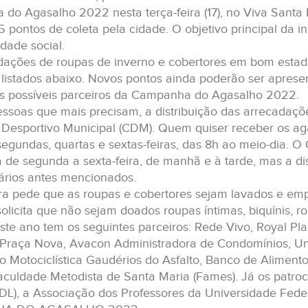
o Agasalho 2022 nesta terça-feira (17), no Viva Santa Ma
 pontos de coleta pela cidade. O objetivo principal da i
idade social.
dações de roupas de inverno e cobertores em bom estad
 listados abaixo. Novos pontos ainda poderão ser aprese
s possíveis parceiros da Campanha do Agasalho 2022.
essoas que mais precisam, a distribuição das arrecadaç
 Desportivo Municipal (CDM). Quem quiser receber os aga
 segundas, quartas e sextas-feiras, das 8h ao meio-dia.
de segunda a sexta-feira, de manhã e à tarde, mas a di
rários antes mencionados.
ura pede que as roupas e cobertores sejam lavados e em
icita que não sejam doados roupas íntimas, biquínis, rou
ste ano tem os seguintes parceiros: Rede Vivo, Royal Pl
Praça Nova, Avacon Administradora de Condomínios, Uni
o Motociclística Gaudérios do Asfalto, Banco de Aliment
aculdade Metodista de Santa Maria (Fames). Já os patro
CDL), a Associação dos Professores da Universidade Fede