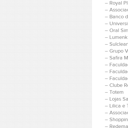
– Royal P
– Associaç
– Banco d
– Univers
– Oral Si
– Lumenk
– Sulclea
– Grupo V
– Safira 
– Faculda
– Faculda
– Faculda
– Clube R
– Totem
– Lojas Sa
– Lilica e 
– Associa
– Shoppin
– Redem