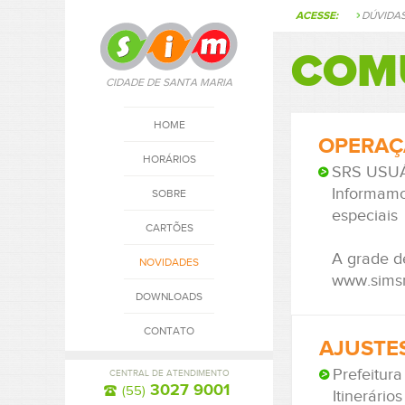
ACESSE:
DÚVIDA
COM
CIDADE DE SANTA MARIA
HOME
OPERAÇÃ
HORÁRIOS
SRS USU
Informamo
SOBRE
especiais
CARTÕES
A grade d
NOVIDADES
www.simsm
DOWNLOADS
CONTATO
AJUSTES
Prefeitura
CENTRAL DE ATENDIMENTO
3027 9001
(55)
Itinerário