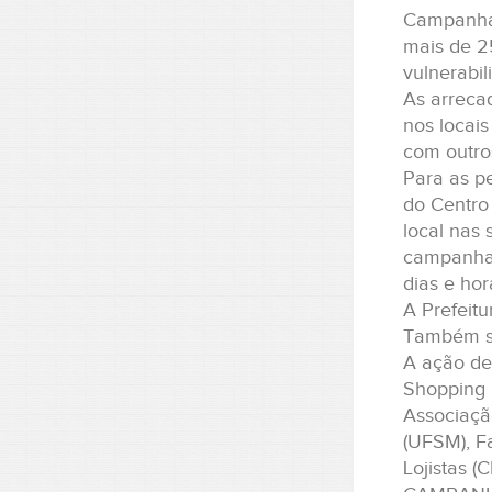
Campanha d
mais de 25
vulnerabil
As arreca
nos locais
com outro
Para as p
do Centro
local nas
campanha 
dias e ho
A Prefeit
Também sol
A ação de
Shopping 
Associaçã
(UFSM), F
Lojistas (