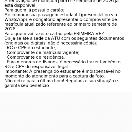
A renovação de matrícula para o 1º semestre de 2026 já
está disponível!
Para quem já possui o cartão:
Ao comprar sua passagem estudantil (presencial ou via
WhatsApp), é obrigatório apresentar o comprovante de
matrícula atualizado referente ao primeiro semestre de
2026.
Para quem vai fazer o cartão pela PRIMEIRA VEZ:
Dirija-se até a sede da ATU com os seguintes documentos
(originais ou digitais, não é necessária cópia):
· RG e CPF do estudante;
· Comprovante de matrícula vigente;
· Comprovante de residência.
· Para menores de 16 anos: é necessário trazer também o
RG e CPF do responsável legal.
Importante: A presença do estudante é indispensável no
momento do atendimento para a captura da foto.
Não deixe para a última hora! Regularize sua situação e
garanta seu benefício.