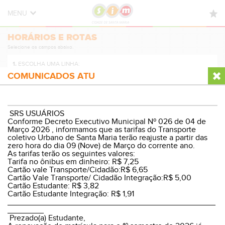
MENU
HORÁRIOS E ROTAS
HORÁRIOS E ROTAS
Selecione os campos abaixo.
NOVIDADES
1.
ESCOLHA UMA LINHA:
DÚVIDAS FREQUENTES
COMUNICADOS ATU
CONTATO
2.
ESCOLHA A DIREÇÃO:
SRS USUÁRIOS
Conforme Decreto Executivo Municipal Nº 026 de 04 de
Março 2026 , informamos que as tarifas do Transporte
coletivo Urbano de Santa Maria terão reajuste a partir das
zero hora do dia 09 (Nove) de Março do corrente ano.
3.
ESCOLHA O PERÍODO:
As tarifas terão os seguintes valores:
Tarifa no ônibus em dinheiro: R$ 7,25
Cartão vale Transporte/Cidadão:R$ 6,65
Cartão Vale Transporte/ Cidadão Integração:R$ 5,00
Cartão Estudante: R$ 3,82
Cartão Estudante Integração: R$ 1,91
VER HORÁRIOS E ROTA
______________________________________________
________
Prezado(a) Estudante,
© Sistema Integrado Municipal
Versão Desktop
|
WP8