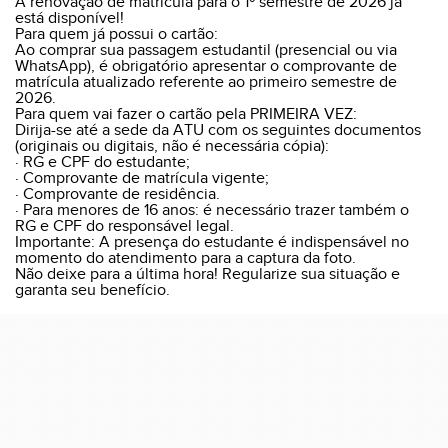
A renovação de matrícula para o 1º semestre de 2026 já
está disponível!
Para quem já possui o cartão:
Ao comprar sua passagem estudantil (presencial ou via
WhatsApp), é obrigatório apresentar o comprovante de
matrícula atualizado referente ao primeiro semestre de
2026.
Para quem vai fazer o cartão pela PRIMEIRA VEZ:
Dirija-se até a sede da ATU com os seguintes documentos
(originais ou digitais, não é necessária cópia):
· RG e CPF do estudante;
· Comprovante de matrícula vigente;
· Comprovante de residência.
· Para menores de 16 anos: é necessário trazer também o
RG e CPF do responsável legal.
Importante: A presença do estudante é indispensável no
momento do atendimento para a captura da foto.
Não deixe para a última hora! Regularize sua situação e
garanta seu benefício.