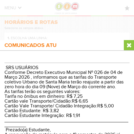
MENU
HORÁRIOS E ROTAS
HORÁRIOS E ROTAS
Selecione os campos abaixo.
NOVIDADES
1.
ESCOLHA UMA LINHA:
DÚVIDAS FREQUENTES
COMUNICADOS ATU
CONTATO
2.
ESCOLHA A DIREÇÃO:
SRS USUÁRIOS
Conforme Decreto Executivo Municipal Nº 026 de 04 de
Março 2026 , informamos que as tarifas do Transporte
coletivo Urbano de Santa Maria terão reajuste a partir das
zero hora do dia 09 (Nove) de Março do corrente ano.
3.
ESCOLHA O PERÍODO:
As tarifas terão os seguintes valores:
Tarifa no ônibus em dinheiro: R$ 7,25
Cartão vale Transporte/Cidadão:R$ 6,65
Cartão Vale Transporte/ Cidadão Integração:R$ 5,00
Cartão Estudante: R$ 3,82
Cartão Estudante Integração: R$ 1,91
VER HORÁRIOS E ROTA
______________________________________________
________
Prezado(a) Estudante,
© Sistema Integrado Municipal
Versão Desktop
|
WP8