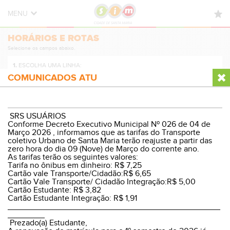
MENU
HORÁRIOS E ROTAS
HORÁRIOS E ROTAS
Selecione os campos abaixo.
NOVIDADES
1.
ESCOLHA UMA LINHA:
DÚVIDAS FREQUENTES
COMUNICADOS ATU
CONTATO
2.
ESCOLHA A DIREÇÃO:
SRS USUÁRIOS
Conforme Decreto Executivo Municipal Nº 026 de 04 de
Março 2026 , informamos que as tarifas do Transporte
coletivo Urbano de Santa Maria terão reajuste a partir das
zero hora do dia 09 (Nove) de Março do corrente ano.
3.
ESCOLHA O PERÍODO:
As tarifas terão os seguintes valores:
Tarifa no ônibus em dinheiro: R$ 7,25
Cartão vale Transporte/Cidadão:R$ 6,65
Cartão Vale Transporte/ Cidadão Integração:R$ 5,00
Cartão Estudante: R$ 3,82
Cartão Estudante Integração: R$ 1,91
VER HORÁRIOS E ROTA
______________________________________________
________
Prezado(a) Estudante,
© Sistema Integrado Municipal
Versão Desktop
|
WP8