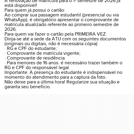
A renovação de matrícula para o 1º semestre de 2026 já
está disponível!
Para quem já possui o cartão:
Ao comprar sua passagem estudantil (presencial ou via
WhatsApp), é obrigatório apresentar o comprovante de
matrícula atualizado referente ao primeiro semestre de
2026.
Para quem vai fazer o cartão pela PRIMEIRA VEZ:
Dirija-se até a sede da ATU com os seguintes documentos
(originais ou digitais, não é necessária cópia):
· RG e CPF do estudante;
· Comprovante de matrícula vigente;
· Comprovante de residência.
· Para menores de 16 anos: é necessário trazer também o
RG e CPF do responsável legal.
Importante: A presença do estudante é indispensável no
momento do atendimento para a captura da foto.
Não deixe para a última hora! Regularize sua situação e
garanta seu benefício.