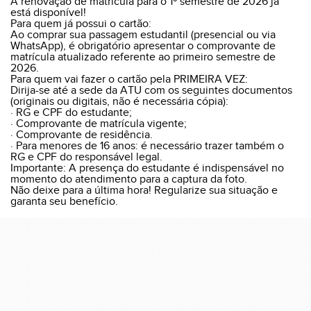
A renovação de matrícula para o 1º semestre de 2026 já
está disponível!
Para quem já possui o cartão:
Ao comprar sua passagem estudantil (presencial ou via
WhatsApp), é obrigatório apresentar o comprovante de
matrícula atualizado referente ao primeiro semestre de
2026.
Para quem vai fazer o cartão pela PRIMEIRA VEZ:
Dirija-se até a sede da ATU com os seguintes documentos
(originais ou digitais, não é necessária cópia):
· RG e CPF do estudante;
· Comprovante de matrícula vigente;
· Comprovante de residência.
· Para menores de 16 anos: é necessário trazer também o
RG e CPF do responsável legal.
Importante: A presença do estudante é indispensável no
momento do atendimento para a captura da foto.
Não deixe para a última hora! Regularize sua situação e
garanta seu benefício.