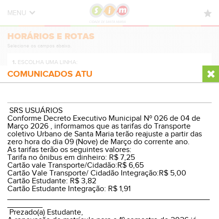
MENU
HORÁRIOS E ROTAS
HORÁRIOS E ROTAS
Selecione os campos abaixo.
NOVIDADES
1.
ESCOLHA UMA LINHA:
DÚVIDAS FREQUENTES
COMUNICADOS ATU
CONTATO
2.
ESCOLHA A DIREÇÃO:
SRS USUÁRIOS
Conforme Decreto Executivo Municipal Nº 026 de 04 de
Março 2026 , informamos que as tarifas do Transporte
coletivo Urbano de Santa Maria terão reajuste a partir das
zero hora do dia 09 (Nove) de Março do corrente ano.
3.
ESCOLHA O PERÍODO:
As tarifas terão os seguintes valores:
Tarifa no ônibus em dinheiro: R$ 7,25
Cartão vale Transporte/Cidadão:R$ 6,65
Cartão Vale Transporte/ Cidadão Integração:R$ 5,00
Cartão Estudante: R$ 3,82
Cartão Estudante Integração: R$ 1,91
VER HORÁRIOS E ROTA
______________________________________________
________
Prezado(a) Estudante,
© Sistema Integrado Municipal
Versão Desktop
|
WP8