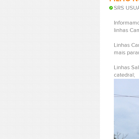
SRS USU
Informamo
linhas Ca
Linhas Ca
mais para
Linhas Sa
catedral;