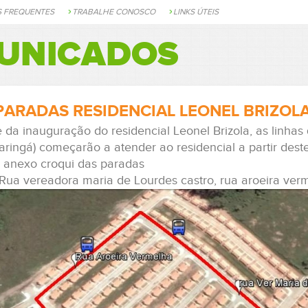
S FREQUENTES
TRABALHE CONOSCO
LINKS ÚTEIS
UNICADOS
ARADAS RESIDENCIAL LEONEL BRIZOL
 da inauguração do residencial Leonel Brizola, as linhas
ringá) começarão a atender ao residencial a partir dest
anexo croqui das paradas
- Rua vereadora maria de Lourdes castro, rua aroeira ve