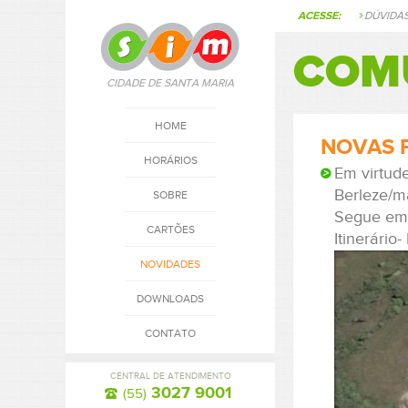
ACESSE:
DÚVIDA
COM
CIDADE DE SANTA MARIA
HOME
NOVAS P
HORÁRIOS
Em virtude
Berleze/ma
SOBRE
Segue em 
CARTÕES
Itinerário
NOVIDADES
DOWNLOADS
CONTATO
CENTRAL DE ATENDIMENTO
3027 9001
(55)