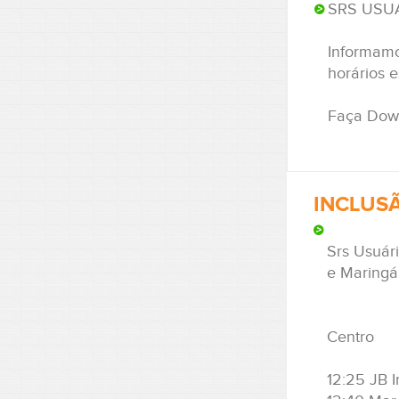
SRS USU
Informamo
horários e
Faça Down
INCLUS
Srs Usuár
e Maringá 
Centro
12:25 JB I