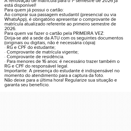
A renovação de matrícula para o 1º semestre de 2026 já
está disponível!
Para quem já possui o cartão:
Ao comprar sua passagem estudantil (presencial ou via
WhatsApp), é obrigatório apresentar o comprovante de
matrícula atualizado referente ao primeiro semestre de
2026.
Para quem vai fazer o cartão pela PRIMEIRA VEZ:
Dirija-se até a sede da ATU com os seguintes documentos
(originais ou digitais, não é necessária cópia):
· RG e CPF do estudante;
· Comprovante de matrícula vigente;
· Comprovante de residência.
· Para menores de 16 anos: é necessário trazer também o
RG e CPF do responsável legal.
Importante: A presença do estudante é indispensável no
momento do atendimento para a captura da foto.
Não deixe para a última hora! Regularize sua situação e
garanta seu benefício.