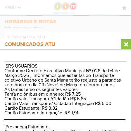
MENU
HORÁRIOS E ROTAS
HORÁRIOS E ROTAS
Selecione os campos abaixo.
NOVIDADES
1.
ESCOLHA UMA LINHA:
DÚVIDAS FREQUENTES
COMUNICADOS ATU
CONTATO
2.
ESCOLHA A DIREÇÃO:
SRS USUÁRIOS
Conforme Decreto Executivo Municipal Nº 026 de 04 de
Março 2026 , informamos que as tarifas do Transporte
coletivo Urbano de Santa Maria terão reajuste a partir das
zero hora do dia 09 (Nove) de Março do corrente ano.
3.
ESCOLHA O PERÍODO:
As tarifas terão os seguintes valores:
Tarifa no ônibus em dinheiro: R$ 7,25
Cartão vale Transporte/Cidadão:R$ 6,65
Cartão Vale Transporte/ Cidadão Integração:R$ 5,00
Cartão Estudante: R$ 3,82
Cartão Estudante Integração: R$ 1,91
VER HORÁRIOS E ROTA
______________________________________________
________
Prezado(a) Estudante,
© Sistema Integrado Municipal
Versão Desktop
|
WP8