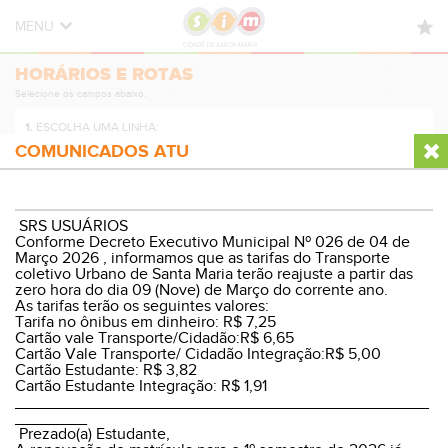
MENU
HORÁRIOS E ROTAS
HORÁRIOS E ROTAS
Selecione os campos abaixo.
NOVIDADES
1.
ESCOLHA UMA LINHA:
DÚVIDAS FREQUENTES
COMUNICADOS ATU
CONTATO
2.
ESCOLHA A DIREÇÃO:
SRS USUÁRIOS
Conforme Decreto Executivo Municipal Nº 026 de 04 de
Março 2026 , informamos que as tarifas do Transporte
coletivo Urbano de Santa Maria terão reajuste a partir das
zero hora do dia 09 (Nove) de Março do corrente ano.
3.
ESCOLHA O PERÍODO:
As tarifas terão os seguintes valores:
Tarifa no ônibus em dinheiro: R$ 7,25
Cartão vale Transporte/Cidadão:R$ 6,65
Cartão Vale Transporte/ Cidadão Integração:R$ 5,00
Cartão Estudante: R$ 3,82
Cartão Estudante Integração: R$ 1,91
VER HORÁRIOS E ROTA
______________________________________________
________
Prezado(a) Estudante,
© Sistema Integrado Municipal
Versão Desktop
|
WP8