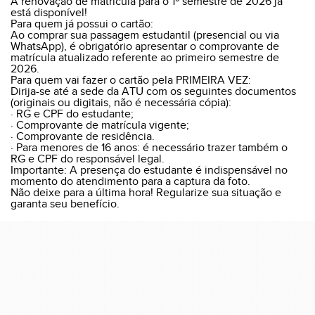
A renovação de matrícula para o 1º semestre de 2026 já
está disponível!
Para quem já possui o cartão:
Ao comprar sua passagem estudantil (presencial ou via
WhatsApp), é obrigatório apresentar o comprovante de
matrícula atualizado referente ao primeiro semestre de
2026.
Para quem vai fazer o cartão pela PRIMEIRA VEZ:
Dirija-se até a sede da ATU com os seguintes documentos
(originais ou digitais, não é necessária cópia):
· RG e CPF do estudante;
· Comprovante de matrícula vigente;
· Comprovante de residência.
· Para menores de 16 anos: é necessário trazer também o
RG e CPF do responsável legal.
Importante: A presença do estudante é indispensável no
momento do atendimento para a captura da foto.
Não deixe para a última hora! Regularize sua situação e
garanta seu benefício.