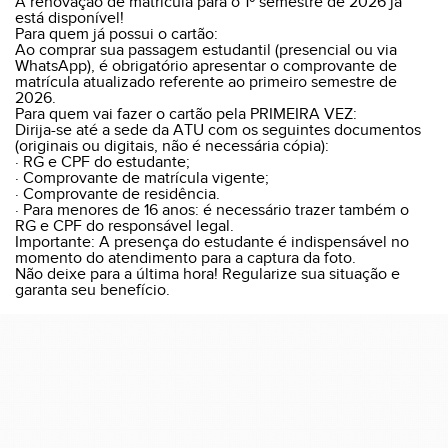
A renovação de matrícula para o 1º semestre de 2026 já
está disponível!
Para quem já possui o cartão:
Ao comprar sua passagem estudantil (presencial ou via
WhatsApp), é obrigatório apresentar o comprovante de
matrícula atualizado referente ao primeiro semestre de
2026.
Para quem vai fazer o cartão pela PRIMEIRA VEZ:
Dirija-se até a sede da ATU com os seguintes documentos
(originais ou digitais, não é necessária cópia):
· RG e CPF do estudante;
· Comprovante de matrícula vigente;
· Comprovante de residência.
· Para menores de 16 anos: é necessário trazer também o
RG e CPF do responsável legal.
Importante: A presença do estudante é indispensável no
momento do atendimento para a captura da foto.
Não deixe para a última hora! Regularize sua situação e
garanta seu benefício.