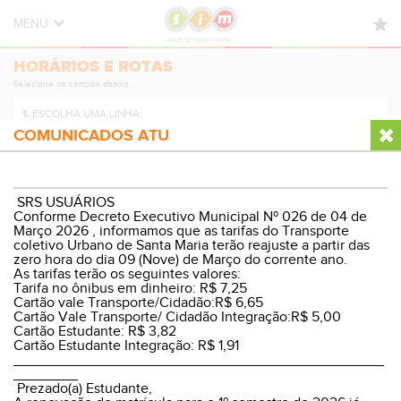
MENU
HORÁRIOS E ROTAS
HORÁRIOS E ROTAS
Selecione os campos abaixo.
NOVIDADES
1.
ESCOLHA UMA LINHA:
DÚVIDAS FREQUENTES
COMUNICADOS ATU
CONTATO
2.
ESCOLHA A DIREÇÃO:
SRS USUÁRIOS
Conforme Decreto Executivo Municipal Nº 026 de 04 de
Março 2026 , informamos que as tarifas do Transporte
coletivo Urbano de Santa Maria terão reajuste a partir das
zero hora do dia 09 (Nove) de Março do corrente ano.
3.
ESCOLHA O PERÍODO:
As tarifas terão os seguintes valores:
Tarifa no ônibus em dinheiro: R$ 7,25
Cartão vale Transporte/Cidadão:R$ 6,65
Cartão Vale Transporte/ Cidadão Integração:R$ 5,00
Cartão Estudante: R$ 3,82
Cartão Estudante Integração: R$ 1,91
VER HORÁRIOS E ROTA
______________________________________________
________
Prezado(a) Estudante,
© Sistema Integrado Municipal
Versão Desktop
|
WP8