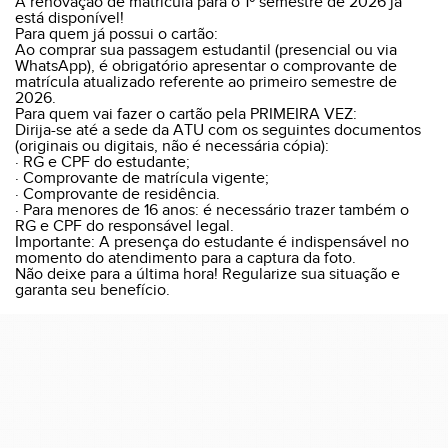
A renovação de matrícula para o 1º semestre de 2026 já
está disponível!
Para quem já possui o cartão:
Ao comprar sua passagem estudantil (presencial ou via
WhatsApp), é obrigatório apresentar o comprovante de
matrícula atualizado referente ao primeiro semestre de
2026.
Para quem vai fazer o cartão pela PRIMEIRA VEZ:
Dirija-se até a sede da ATU com os seguintes documentos
(originais ou digitais, não é necessária cópia):
· RG e CPF do estudante;
· Comprovante de matrícula vigente;
· Comprovante de residência.
· Para menores de 16 anos: é necessário trazer também o
RG e CPF do responsável legal.
Importante: A presença do estudante é indispensável no
momento do atendimento para a captura da foto.
Não deixe para a última hora! Regularize sua situação e
garanta seu benefício.