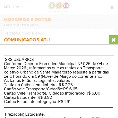
MENU
HORÁRIOS E ROTAS
HORÁRIOS E ROTAS
Selecione os campos abaixo.
NOVIDADES
1.
ESCOLHA UMA LINHA:
DÚVIDAS FREQUENTES
COMUNICADOS ATU
CONTATO
2.
ESCOLHA A DIREÇÃO:
SRS USUÁRIOS
Conforme Decreto Executivo Municipal Nº 026 de 04 de
Março 2026 , informamos que as tarifas do Transporte
coletivo Urbano de Santa Maria terão reajuste a partir das
zero hora do dia 09 (Nove) de Março do corrente ano.
3.
ESCOLHA O PERÍODO:
As tarifas terão os seguintes valores:
Tarifa no ônibus em dinheiro: R$ 7,25
Cartão vale Transporte/Cidadão:R$ 6,65
Cartão Vale Transporte/ Cidadão Integração:R$ 5,00
Cartão Estudante: R$ 3,82
Cartão Estudante Integração: R$ 1,91
VER HORÁRIOS E ROTA
______________________________________________
________
Prezado(a) Estudante,
© Sistema Integrado Municipal
Versão Desktop
|
WP8