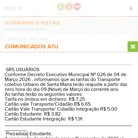
MENU
HORÁRIOS E ROTAS
HORÁRIOS E ROTAS
Selecione os campos abaixo.
NOVIDADES
1.
ESCOLHA UMA LINHA:
DÚVIDAS FREQUENTES
COMUNICADOS ATU
CONTATO
2.
ESCOLHA A DIREÇÃO:
SRS USUÁRIOS
Conforme Decreto Executivo Municipal Nº 026 de 04 de
Março 2026 , informamos que as tarifas do Transporte
coletivo Urbano de Santa Maria terão reajuste a partir das
zero hora do dia 09 (Nove) de Março do corrente ano.
3.
ESCOLHA O PERÍODO:
As tarifas terão os seguintes valores:
Tarifa no ônibus em dinheiro: R$ 7,25
Cartão vale Transporte/Cidadão:R$ 6,65
Cartão Vale Transporte/ Cidadão Integração:R$ 5,00
Cartão Estudante: R$ 3,82
Cartão Estudante Integração: R$ 1,91
VER HORÁRIOS E ROTA
______________________________________________
________
Prezado(a) Estudante,
© Sistema Integrado Municipal
Versão Desktop
|
WP8