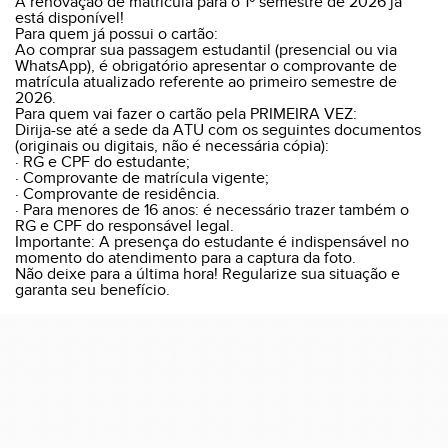
A renovação de matrícula para o 1º semestre de 2026 já
está disponível!
Para quem já possui o cartão:
Ao comprar sua passagem estudantil (presencial ou via
WhatsApp), é obrigatório apresentar o comprovante de
matrícula atualizado referente ao primeiro semestre de
2026.
Para quem vai fazer o cartão pela PRIMEIRA VEZ:
Dirija-se até a sede da ATU com os seguintes documentos
(originais ou digitais, não é necessária cópia):
· RG e CPF do estudante;
· Comprovante de matrícula vigente;
· Comprovante de residência.
· Para menores de 16 anos: é necessário trazer também o
RG e CPF do responsável legal.
Importante: A presença do estudante é indispensável no
momento do atendimento para a captura da foto.
Não deixe para a última hora! Regularize sua situação e
garanta seu benefício.