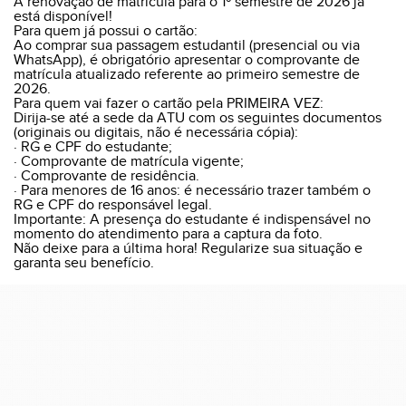
A renovação de matrícula para o 1º semestre de 2026 já
está disponível!
Para quem já possui o cartão:
Ao comprar sua passagem estudantil (presencial ou via
WhatsApp), é obrigatório apresentar o comprovante de
matrícula atualizado referente ao primeiro semestre de
2026.
Para quem vai fazer o cartão pela PRIMEIRA VEZ:
Dirija-se até a sede da ATU com os seguintes documentos
(originais ou digitais, não é necessária cópia):
· RG e CPF do estudante;
· Comprovante de matrícula vigente;
· Comprovante de residência.
· Para menores de 16 anos: é necessário trazer também o
RG e CPF do responsável legal.
Importante: A presença do estudante é indispensável no
momento do atendimento para a captura da foto.
Não deixe para a última hora! Regularize sua situação e
garanta seu benefício.