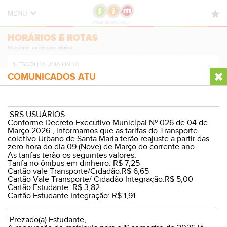
MENU
HORÁRIOS E ROTAS
HORÁRIOS E ROTAS
Selecione os campos abaixo.
NOVIDADES
1.
ESCOLHA UMA LINHA:
DÚVIDAS FREQUENTES
COMUNICADOS ATU
CONTATO
2.
ESCOLHA A DIREÇÃO:
SRS USUÁRIOS
Conforme Decreto Executivo Municipal Nº 026 de 04 de
Março 2026 , informamos que as tarifas do Transporte
coletivo Urbano de Santa Maria terão reajuste a partir das
zero hora do dia 09 (Nove) de Março do corrente ano.
3.
ESCOLHA O PERÍODO:
As tarifas terão os seguintes valores:
Tarifa no ônibus em dinheiro: R$ 7,25
Cartão vale Transporte/Cidadão:R$ 6,65
Cartão Vale Transporte/ Cidadão Integração:R$ 5,00
Cartão Estudante: R$ 3,82
Cartão Estudante Integração: R$ 1,91
VER HORÁRIOS E ROTA
______________________________________________
________
Prezado(a) Estudante,
© Sistema Integrado Municipal
Versão Desktop
|
WP8