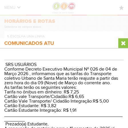
MENU
HORÁRIOS E ROTAS
HORÁRIOS E ROTAS
Selecione os campos abaixo.
NOVIDADES
1.
ESCOLHA UMA LINHA:
DÚVIDAS FREQUENTES
COMUNICADOS ATU
CONTATO
2.
ESCOLHA A DIREÇÃO:
SRS USUÁRIOS
Conforme Decreto Executivo Municipal Nº 026 de 04 de
Março 2026 , informamos que as tarifas do Transporte
coletivo Urbano de Santa Maria terão reajuste a partir das
zero hora do dia 09 (Nove) de Março do corrente ano.
3.
ESCOLHA O PERÍODO:
As tarifas terão os seguintes valores:
Tarifa no ônibus em dinheiro: R$ 7,25
Cartão vale Transporte/Cidadão:R$ 6,65
Cartão Vale Transporte/ Cidadão Integração:R$ 5,00
Cartão Estudante: R$ 3,82
Cartão Estudante Integração: R$ 1,91
VER HORÁRIOS E ROTA
______________________________________________
________
Prezado(a) Estudante,
© Sistema Integrado Municipal
Versão Desktop
|
WP8