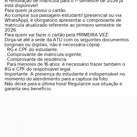
A renovação de matrícula para o 1º semestre de 2026 já
está disponível!
Para quem já possui o cartão:
Ao comprar sua passagem estudantil (presencial ou via
WhatsApp), é obrigatório apresentar o comprovante de
matrícula atualizado referente ao primeiro semestre de
2026.
Para quem vai fazer o cartão pela PRIMEIRA VEZ:
Dirija-se até a sede da ATU com os seguintes documentos
(originais ou digitais, não é necessária cópia):
· RG e CPF do estudante;
· Comprovante de matrícula vigente;
· Comprovante de residência.
· Para menores de 16 anos: é necessário trazer também o
RG e CPF do responsável legal.
Importante: A presença do estudante é indispensável no
momento do atendimento para a captura da foto.
Não deixe para a última hora! Regularize sua situação e
garanta seu benefício.