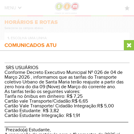
MENU
HORÁRIOS E ROTAS
HORÁRIOS E ROTAS
Selecione os campos abaixo.
NOVIDADES
1.
ESCOLHA UMA LINHA:
DÚVIDAS FREQUENTES
COMUNICADOS ATU
CONTATO
2.
ESCOLHA A DIREÇÃO:
SRS USUÁRIOS
Conforme Decreto Executivo Municipal Nº 026 de 04 de
Março 2026 , informamos que as tarifas do Transporte
coletivo Urbano de Santa Maria terão reajuste a partir das
zero hora do dia 09 (Nove) de Março do corrente ano.
3.
ESCOLHA O PERÍODO:
As tarifas terão os seguintes valores:
Tarifa no ônibus em dinheiro: R$ 7,25
Cartão vale Transporte/Cidadão:R$ 6,65
Cartão Vale Transporte/ Cidadão Integração:R$ 5,00
Cartão Estudante: R$ 3,82
Cartão Estudante Integração: R$ 1,91
VER HORÁRIOS E ROTA
______________________________________________
________
Prezado(a) Estudante,
© Sistema Integrado Municipal
Versão Desktop
|
WP8