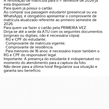
A renovação de matrícula para o 1º semestre de 2026 já
está disponível!
Para quem já possui o cartão:
Ao comprar sua passagem estudantil (presencial ou via
WhatsApp), é obrigatório apresentar o comprovante de
matrícula atualizado referente ao primeiro semestre de
2026.
Para quem vai fazer o cartão pela PRIMEIRA VEZ:
Dirija-se até a sede da ATU com os seguintes documentos
(originais ou digitais, não é necessária cópia):
· RG e CPF do estudante;
· Comprovante de matrícula vigente;
· Comprovante de residência.
· Para menores de 16 anos: é necessário trazer também o
RG e CPF do responsável legal.
Importante: A presença do estudante é indispensável no
momento do atendimento para a captura da foto.
Não deixe para a última hora! Regularize sua situação e
garanta seu benefício.