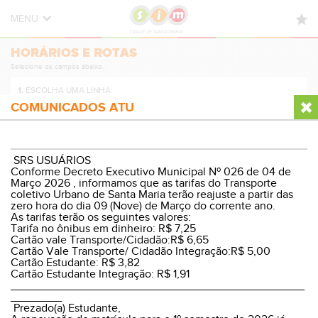
MENU
HORÁRIOS E ROTAS
HORÁRIOS E ROTAS
Selecione os campos abaixo.
NOVIDADES
1.
ESCOLHA UMA LINHA:
DÚVIDAS FREQUENTES
COMUNICADOS ATU
CONTATO
2.
ESCOLHA A DIREÇÃO:
SRS USUÁRIOS
Conforme Decreto Executivo Municipal Nº 026 de 04 de
Março 2026 , informamos que as tarifas do Transporte
coletivo Urbano de Santa Maria terão reajuste a partir das
zero hora do dia 09 (Nove) de Março do corrente ano.
3.
ESCOLHA O PERÍODO:
As tarifas terão os seguintes valores:
Tarifa no ônibus em dinheiro: R$ 7,25
Cartão vale Transporte/Cidadão:R$ 6,65
Cartão Vale Transporte/ Cidadão Integração:R$ 5,00
Cartão Estudante: R$ 3,82
Cartão Estudante Integração: R$ 1,91
VER HORÁRIOS E ROTA
______________________________________________
________
Prezado(a) Estudante,
© Sistema Integrado Municipal
Versão Desktop
|
WP8