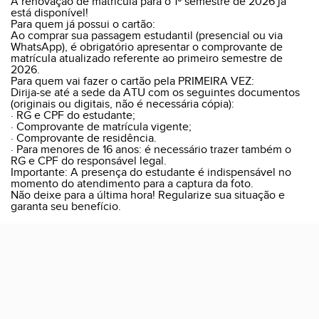
A renovação de matrícula para o 1º semestre de 2026 já
está disponível!
Para quem já possui o cartão:
Ao comprar sua passagem estudantil (presencial ou via
WhatsApp), é obrigatório apresentar o comprovante de
matrícula atualizado referente ao primeiro semestre de
2026.
Para quem vai fazer o cartão pela PRIMEIRA VEZ:
Dirija-se até a sede da ATU com os seguintes documentos
(originais ou digitais, não é necessária cópia):
· RG e CPF do estudante;
· Comprovante de matrícula vigente;
· Comprovante de residência.
· Para menores de 16 anos: é necessário trazer também o
RG e CPF do responsável legal.
Importante: A presença do estudante é indispensável no
momento do atendimento para a captura da foto.
Não deixe para a última hora! Regularize sua situação e
garanta seu benefício.